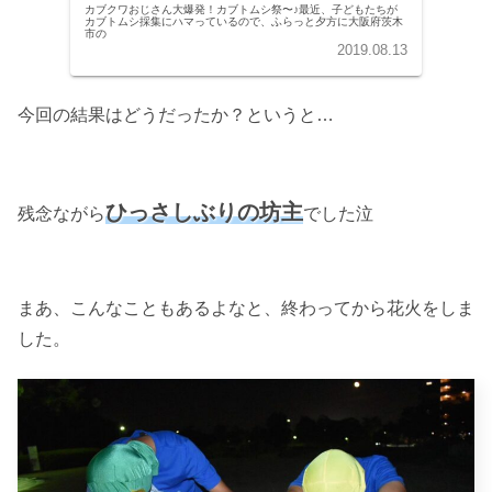
カブクワおじさん大爆発！カブトムシ祭〜♪最近、子どもたちが
カブトムシ採集にハマっているので、ふらっと夕方に大阪府茨木
市の
2019.08.13
今回の結果はどうだったか？というと…
ひっさしぶりの坊主
残念ながら
でした泣
まあ、こんなこともあるよなと、終わってから花火をしま
した。