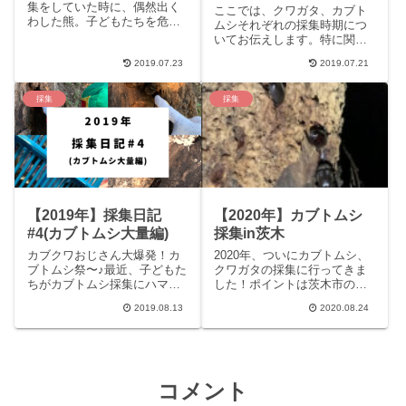
集をしていた時に、偶然出く
ここでは、クワガタ、カブト
わした熊。子どもたちを危険
ムシそれぞれの採集時期につ
な目に合わさないためにも大
いてお伝えします。特に関西
人が正しい行動ができるよう
(というか、大阪府、兵庫県)の
知識を持って臨むことが重要
2019.07.23
2019.07.21
ここ最近の統計を根拠に書い
です。
ており
採集
採集
【2019年】採集日記
【2020年】カブトムシ
#4(カブトムシ大量編)
採集in茨木
カブクワおじさん大爆発！カ
2020年、ついにカブトムシ、
ブトムシ祭〜♪最近、子どもた
クワガタの採集に行ってきま
ちがカブトムシ採集にハマっ
した！ポイントは茨木市のと
ているので、ふらっと夕方に
ある場所です。例年は大量の
2019.08.13
2020.08.24
大阪府茨木市のとあるポイン
クワガタ、カブトムシを捕獲
トへ向か
できるのですが今年はどうだ
ったのでしょうか？
コメント