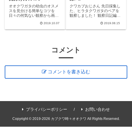
オオクワガタの幼虫のオスメ
クワカブおじさん 先日採集し
スを見分ける簡単なコツを
た、ヒラタクワガタのペアを
日々の何気ない観察から画像
観察しました！ 観察日記編先
入りでお届けいたします。ぜ
日、採集に出かけた際に捕獲
2019.10.07
2019.08.15
ひご覧ください。
したヒラタクワガタの観察を
してみ
コメント
コメントを書き込む
プライバシーポリシー
お問い合わせ
Copyright © 2019-2026 カブクワ時々オオクワ All Rights Reserved.