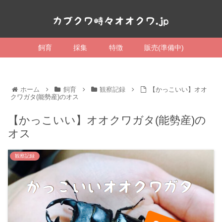
飼育
採集
特徴
販売(準備中)
ホーム
飼育
観察記録
【かっこいい】オオ
クワガタ(能勢産)のオス
【かっこいい】オオクワガタ(能勢産)の
オス
観察記録