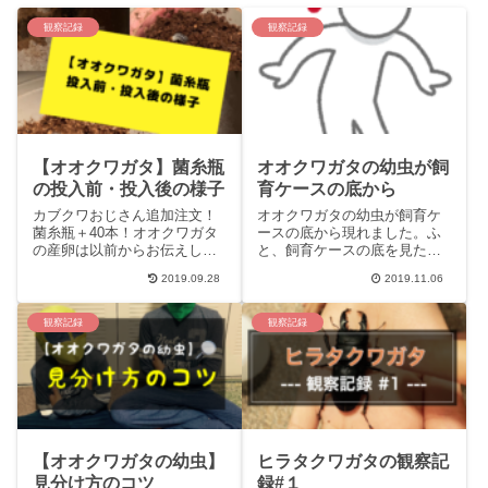
観察記録
観察記録
【オオクワガタ】菌糸瓶
オオクワガタの幼虫が飼
の投入前・投入後の様子
育ケースの底から
カブクワおじさん追加注文！
オオクワガタの幼虫が飼育ケ
菌糸瓶＋40本！オオクワガタ
ースの底から現れました。ふ
の産卵は以前からお伝えして
と、飼育ケースの底を見たと
いるように上手くいきまし
きに6頭の２齢幼虫を発見しま
2019.09.28
2019.11.06
た。相当数の卵あるいは幼虫
した。びっくりです。
を採取し、
観察記録
観察記録
【オオクワガタの幼虫】
ヒラタクワガタの観察記
見分け方のコツ
録#１